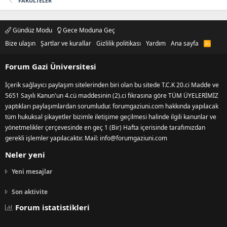
FAKÜLTELER
Gündüz Modu
Gece Moduna Geç
Bize ulaşın
Şartlar ve kurallar
Gizlilik politikası
Yardım
Ana sayfa
R
S
S
Forum Gazi Üniversitesi
İçerik sağlayıcı paylaşım sitelerinden biri olan bu sitede T.C.K 20.ci Madde ve
5651 Sayılı Kanun'un 4.cü maddesinin (2).ci fıkrasına göre TÜM ÜYELERİMİZ
yaptıkları paylaşımlardan sorumludur. forumgaziuni.com hakkında yapılacak
tüm hukuksal şikayetler bizimle iletişime geçilmesi halinde ilgili kanunlar ve
yönetmelikler çerçevesinde en geç 1 (Bir) Hafta içerisinde tarafımızdan
gerekli işlemler yapılacaktır. Mail: info@forumgaziuni.com
Neler yeni
Yeni mesajlar
Son aktivite
Forum istatistikleri