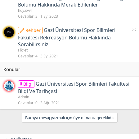
b
Bölümü Hakkında Merak Edilenler
i
hdy.svvl
t
Cevaplar
3
1 Eyl 2023
S
Gazi Üniversitesi Spor Bilimleri
Rehber
a
Fakültesi Rekreasyon Bölümü Hakkında
b
Sorabilirsiniz
i
Fikret
t
Cevaplar
4
3 Eyl 2021
Gazi Üniversitesi Spor Bilimleri Fakültesi
Bilgi
Bilgi Ve Tarihçesi
Admin
Cevaplar
0
3 Ağu 2021
Buraya mesaj yazmak için üye olmanız gereklidir.