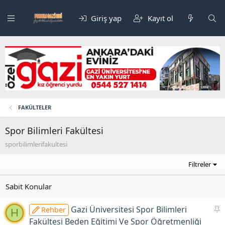
Giriş yap
Kayıt ol
FAKÜLTELER
Spor Bilimleri Fakültesi
sporbilimlerifakultesi
Filtreler
S
Gazi Üniversitesi Spor Bilimleri
Rehber
H
a
Fakültesi Beden Eğitimi Ve Spor Öğretmenliği