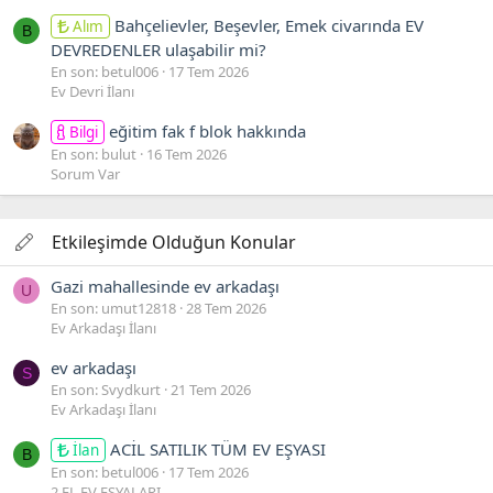
Bahçelievler, Beşevler, Emek civarında EV
Alım
B
DEVREDENLER ulaşabilir mi?
En son: betul006
17 Tem 2026
Ev Devri İlanı
eğitim fak f blok hakkında
Bilgi
En son: bulut
16 Tem 2026
Sorum Var
Etkileşimde Olduğun Konular
Gazi mahallesinde ev arkadaşı
U
En son: umut12818
28 Tem 2026
Ev Arkadaşı İlanı
ev arkadaşı
S
En son: Svydkurt
21 Tem 2026
Ev Arkadaşı İlanı
ACİL SATILIK TÜM EV EŞYASI
İlan
B
En son: betul006
17 Tem 2026
2.EL EV EŞYALARI