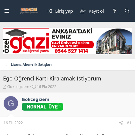
Giriş yap
Kayıt ol
Lisans, Abonelik Satışları
Ego Öğrenci Kartı Kiralamak Istiyorum
K
B
Gokcegizem
16 Eki 2022
o
a
n
ş
Gokcegizem
G
b
l
u
a
y
n
u
g
16 Eki 2022
#1
b
ı
a
ç