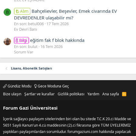
Bahçelievler, Beşevler, Emek civarında EV
Alım
B
DEVREDENLER ulaşabilir mi?
En son: betul006
17 Tem 2026
Ev Devri İlanı
eğitim fak f blok hakkında
Bilgi
En son: bulut
16 Tem 2026
Sorum Var
Lisans, Abonelik Satışları
Gündüz Modu
Gece Moduna Geç
Bize ulaşın
Şartlar ve kurallar
Gizlilik politikası
Yardım
Ana sayfa
R
S
S
Forum Gazi Üniversitesi
İçerik sağlayıcı paylaşım sitelerinden biri olan bu sitede T.C.K 20.ci Madde ve
5651 Sayılı Kanun'un 4.cü maddesinin (2).ci fıkrasına göre TÜM ÜYELERİMİZ
yaptıkları paylaşımlardan sorumludur. forumgaziuni.com hakkında yapılacak