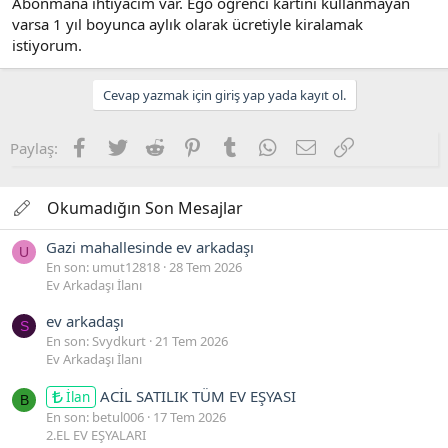
ş
t
Abonmana ihtiyacım var. Ego öğrenci kartını kullanmayan
l
a
varsa 1 yıl boyunca aylık olarak ücretiyle kiralamak
a
r
istiyorum.
t
i
a
h
n
i
Cevap yazmak için giriş yap yada kayıt ol.
Facebook
Twitter
Reddit
Pinterest
Tumblr
WhatsApp
E-posta
Link
Paylaş:
Okumadığın Son Mesajlar
Gazi mahallesinde ev arkadaşı
U
En son: umut12818
28 Tem 2026
Ev Arkadaşı İlanı
ev arkadaşı
S
En son: Svydkurt
21 Tem 2026
Ev Arkadaşı İlanı
ACİL SATILIK TÜM EV EŞYASI
İlan
B
En son: betul006
17 Tem 2026
2.EL EV EŞYALARI