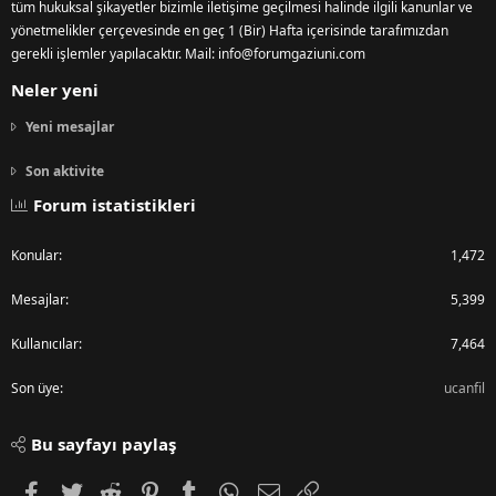
tüm hukuksal şikayetler bizimle iletişime geçilmesi halinde ilgili kanunlar ve
yönetmelikler çerçevesinde en geç 1 (Bir) Hafta içerisinde tarafımızdan
gerekli işlemler yapılacaktır. Mail: info@forumgaziuni.com
Neler yeni
Yeni mesajlar
Son aktivite
Forum istatistikleri
Konular
1,472
Mesajlar
5,399
Kullanıcılar
7,464
Son üye
ucanfil
Bu sayfayı paylaş
Facebook
Twitter
Reddit
Pinterest
Tumblr
WhatsApp
E-posta
Link